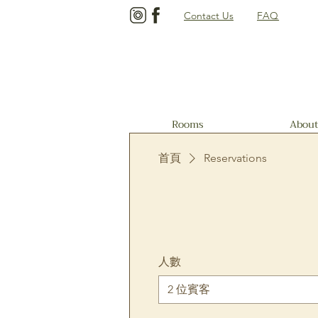
Contact Us
FAQ
Rooms
About
首頁
Reservations
人數
2 位賓客