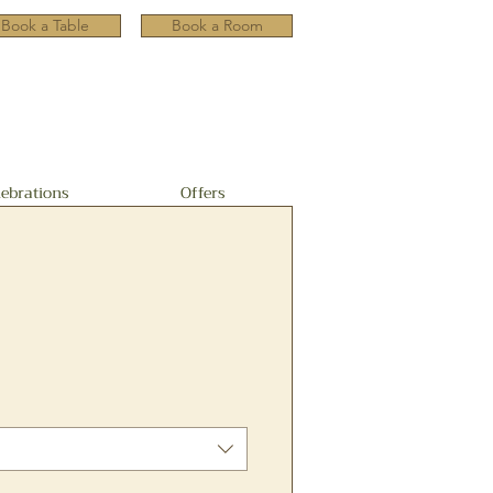
Book a Table
Book a Room
lebrations
Offers