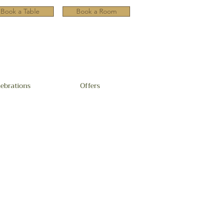
Book a Table
Book a Room
lebrations
Offers